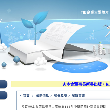
TIB企業大學簡介
★本會董事長新書出版，包含
首頁
﹥
最新消息
>
榮譽獎項
>
榮耀事蹟
恭喜!!!!本會張進德博士獲選為111年中華民國仲裁協會顧問