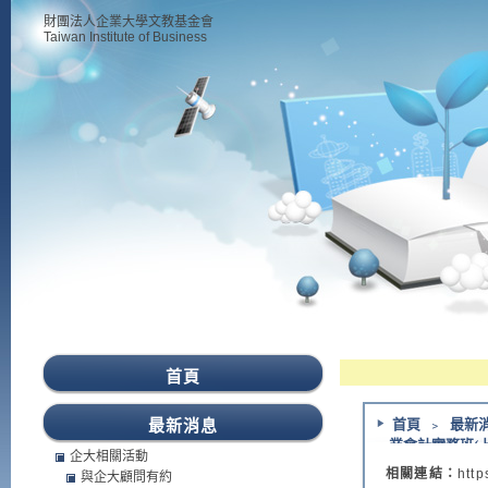
財團法人企業大學文教基金會
Taiwan Institute of Business
首頁
最新消息
首頁
﹥
最新
業會計實務班(上
企大相關活動
相關連結：
http
與企大顧問有約