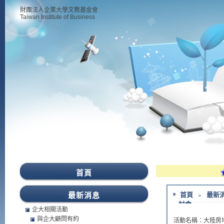
財團法人企業大學文教基金會
Taiwan Institute of Business
★
首頁
最新消息
首頁
﹥
最新
討會
企大相關活動
與企大顧問有約
活動名稱：大陸房