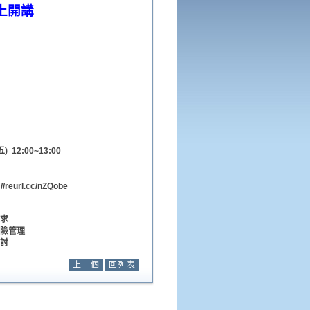
上開講
) 12:00~13:00
eurl.cc/nZQobe
要求
風險管理
研討
上一個
回列表