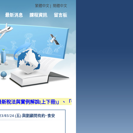
繁體中文
|
簡體中文
最新消息
課程資訊
留言板
稅法與實例解說(上下冊)」、「營利事業所得稅查核技術適法分
23/03/24 (五) 與劉顧問有約~食安