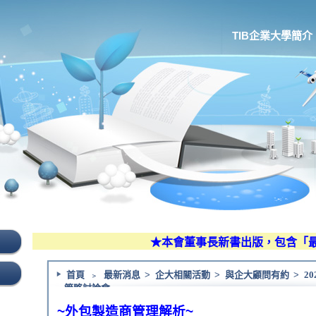
TIB企業大學簡介
★本會董事長新書出版，包含「最新
首頁
﹥
最新消息
>
企大相關活動
>
與企大顧問有約
>
20
策略討論會
~外包製造商管理解析~