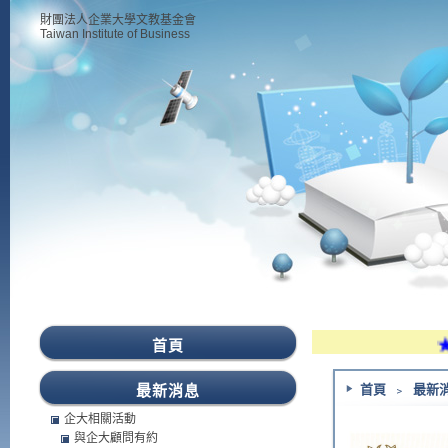
財團法人企業大學文教基金會
Taiwan Institute of Business
★本
首頁
最新消息
首頁
﹥
最新
企大相關活動
與企大顧問有約