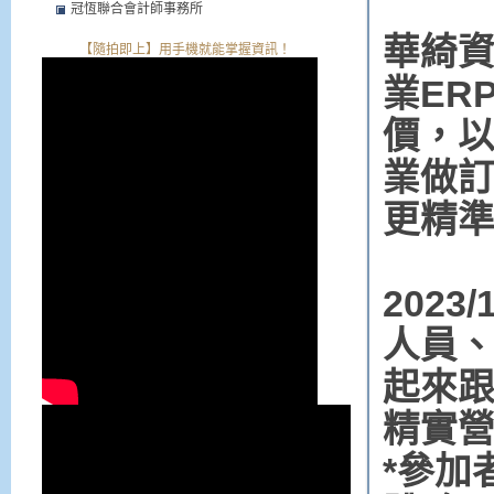
冠恆聯合會計師事務所
華綺
【隨拍即上】用手機就能掌握資訊！
業ER
價，
業做
更精
202
人員
起來跟
精實
*參加