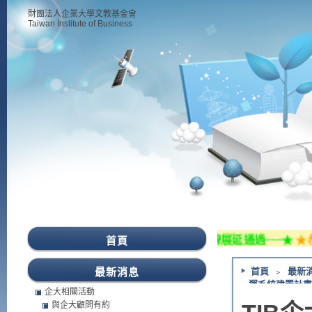
財團法人企業大學文教基金會
Taiwan Institute of Business
 TIB企業大學114年度TTQS訓練機構版銀牌展延通過~~~★
★恭喜
首頁
最新消息
首頁
﹥
最新
運系統建置計畫
企大相關活動
與企大顧問有約