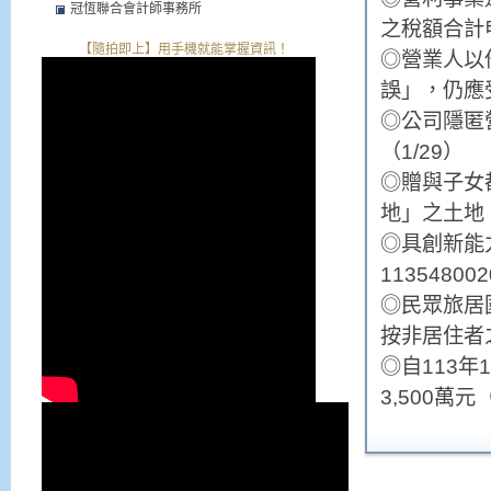
冠恆聯合會計師事務所
之稅額合計
【隨拍即上】用手機就能掌握資訊！
◎營業人以
誤」，仍應受
◎公司隱匿
（1/29）
◎贈與子女
地」之土地
◎具創新能力
1135480
◎民眾旅居
按非居住者
◎自113
3,500萬元